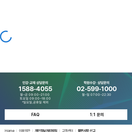
인강·교재 상담문의
학원수강· 상담문의
1588-4055
02-599-1000
월~금 09:00~21:00
월~일 07:00~22:30
토요일 09:00~18:00
*일요일,공휴일 제외
FAQ
1:1 문의
Home
|
이용약관
|
개인정보처리방침
|
고객센터
|
불편사항 신고