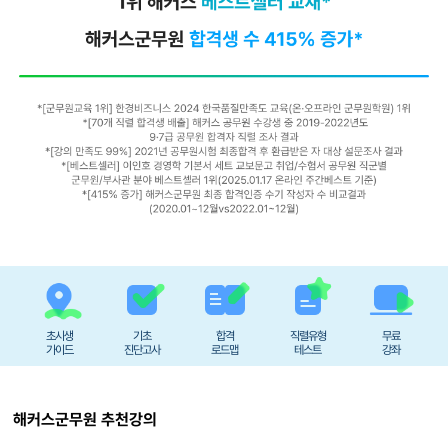
초시생
기초
합격
직렬유형
무료
가이드
진단고사
로드맵
테스트
강좌
해커스군무원 추천강의