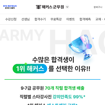
장바구니
수강신청
선생님
합격수기
무료특강
이벤트
합격예측
교재ㆍ