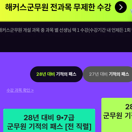
해커스군무원 전과목 무제한 수강
28년 대비
기적의 패스
27년 대비
기적의 패스
수강 과목 확인 >
2
군무원 기
28년 대비 9•7급
군무원 기적의 패스 [전 직렬]