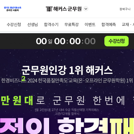
장바구니
수강신청
선생님
합격수기
무료특강
이벤트
합격예측
교재ㆍ
86기 마감까지
00
00
00
00
:
:
수강신청
일
남은 시간
2
[월 2만원대] 27년 대비 9급 직렬선택형 기적의패스
기준/12개월 할부시