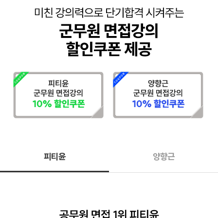
피티윤
양향근