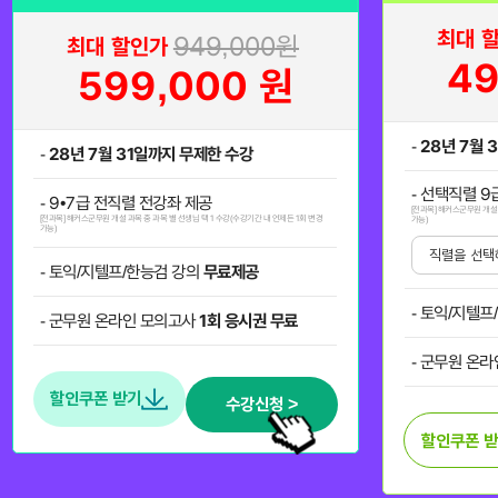
최대 
949,000
원
최대 할인가
49
599,000
원
-
28년 7월 
-
28년 7월 31일까지 무제한 수강
- 선택직렬 9
- 9•7급 전직렬 전강좌 제공
[전과목] 해커스군무원 개설 
[전과목] 해커스군무원 개설 과목 중 과목 별 선생님 택 1 수강(수강기간 내 언제든 1회 변경
가능)
가능)
- 토익/지텔프/한능검 강의
무료제공
- 토익/지텔
- 군무원 온라인 모의고사
1회 응시권 무료
- 군무원 온
할인쿠폰 받기
수강신청 >
할인쿠폰 