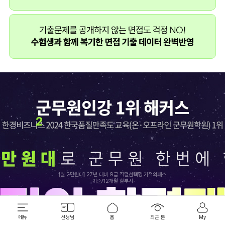
2
[월 2만원대] 27년 대비 9급 직렬선택형 기적의패스
기준/12개월 할부시
최근 본 강좌
메뉴
선생님
홈
최근 본
My