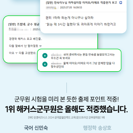
국어
신민숙
행정학
송상호