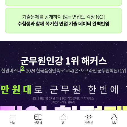
2
[월 2만원대] 27년 대비 9급 직렬선택형 기적의패스
기준/12개월 할부시
최근 본 강좌
메뉴
선생님
홈
최근 본
My