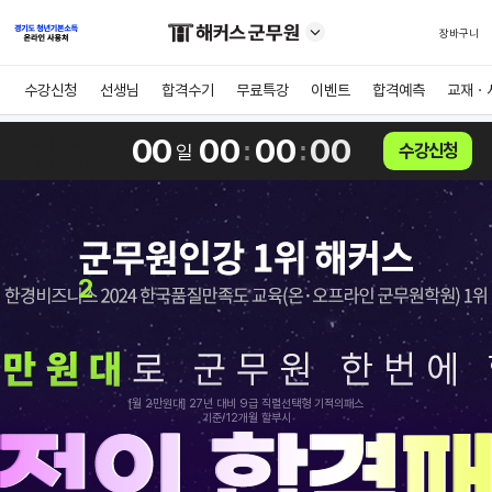
장바구니
수강신청
선생님
합격수기
무료특강
이벤트
합격예측
교재ㆍ
86기 마감까지
00
00
00
00
:
:
수강신청
일
남은 시간
2
[월 2만원대] 27년 대비 9급 직렬선택형 기적의패스
기준/12개월 할부시