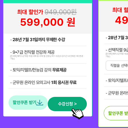
최대 
949,000
원
최대 할인가
49
599,000
원
-
28년 7월 
-
28년 7월 31일까지 무제한 수강
- 선택직렬 9
- 9•7급 전직렬 전강좌 제공
[전과목] 해커스군무원 개설 
[전과목] 해커스군무원 개설 과목 중 과목 별 선생님 택 1 수강(수강기간 내 언제든 1회 변경
가능)
가능)
- 토익/지텔프/한능검 강의
무료제공
- 토익/지텔
- 군무원 온라인 모의고사
1회 응시권 무료
- 군무원 온
할인쿠폰 받기
수강신청 >
할인쿠폰 