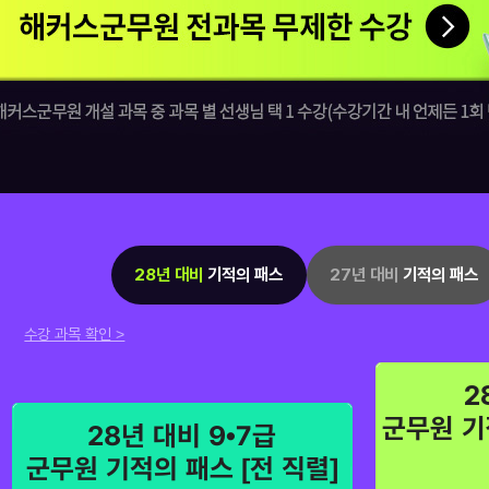
해커스군무원 전과목 무제한 수강
28년 대비
기적의 패스
27년 대비
기적의 패스
수강 과목 확인 >
2
군무원 기
28년 대비 9•7급
군무원 기적의 패스 [전 직렬]