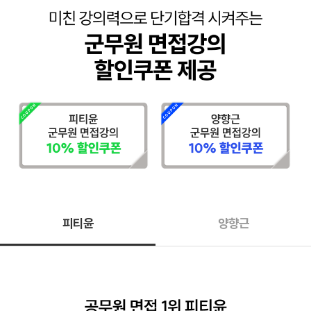
피티윤
양향근