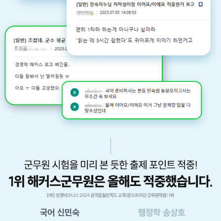
국어
신민숙
행정학
송상호