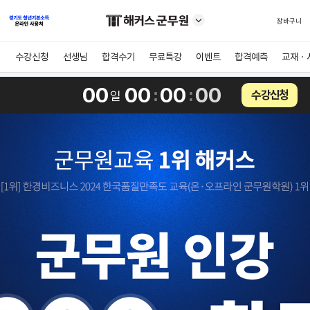
장바구니
수강신청
선생님
합격수기
무료특강
이벤트
합격예측
교재ㆍ
95기 마감까지
00
00
00
00
:
:
수강신청
일
남은 시간