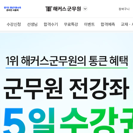
장바구니
수강신청
선생님
합격수기
무료특강
이벤트
합격예측
교재ㆍ