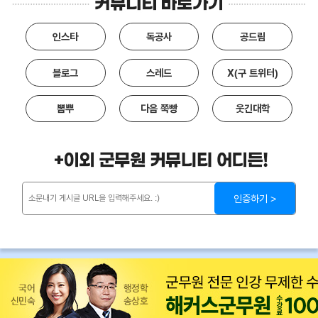
인스타
독공사
공드림
블로그
스레드
X(구 트위터)
뽐뿌
다음 쭉빵
웃긴대학
인증하기 >