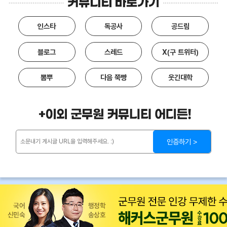
인스타
독공사
공드림
블로그
스레드
X(구 트위터)
뽐뿌
다음 쭉빵
웃긴대학
인증하기 >