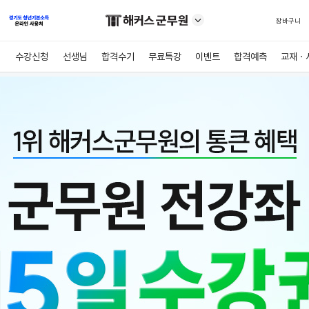
장바구니
수강신청
선생님
합격수기
무료특강
이벤트
합격예측
교재ㆍ