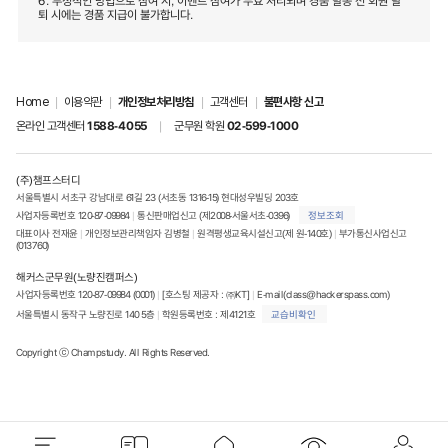
6. 부정적인 방법으로 참여 시, 이벤트 참여가 무효 처리되며 경품 발송 전 회원 탈
퇴 시에는 경품 지급이 불가합니다.
Home
|
이용약관
|
개인정보처리방침
|
고객센터
|
불편사항 신고
온라인 고객센터
1588-4055
|
군무원 학원
02-599-1000
(주)챔프스터디
서울특별시 서초구 강남대로 61길 23 (서초동 1316-15) 현대성우빌딩 203호
사업자등록번호 120-87-09984 
|
 통신판매업신고 (제2008-서울서초-0396)
정보조회
대표이사 전재윤 
|
 개인정보관리책임자 김병철 
|
 원격평생교육시설신고(제 원-140호)
|
 부가통신사업신고
(013760)
해커스군무원(노량진캠퍼스)
사업자등록번호 120-87-09984 (0001) 
|
 [호스팅 제공자 : ㈜KT] 
|
E-mail(class@hackerspass.com)
서울특별시 동작구 노량진로 140 5층 
|
 학원등록번호 : 제4121호
교습비확인
Copyright ⓒ Champstudy. All Rights Reserved.