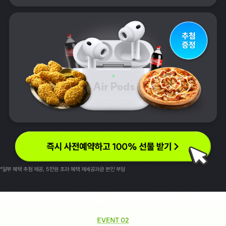
*일부 혜택 추첨 제공, 5만원 초과 혜택 제세공과금 본인 부담