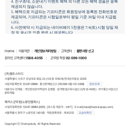
4. 친구초대, 소문내기 이벤트 혜택 외 다른 모든 혜택 경품은 중복
제공되지 않습니다.
5. 혜택으로 지급되는 기프티콘은 회원정보에 등록된 전화번호로
제공되며, 기프티콘은 시험일로부터 평일 기준 30일 이내 지급됩
니다.
6. 사전예약 시 지급되는 네이버페이 5천원은 7/4(토) 시험 당일 채
점 및 응시표 인증 완료 시 제공됩니다.
7. 원서접수 사전 등록시 유효하지 않은 응시번호를 기입한 경우
혜택 대상에서 제외됩니다.
Home
|
이용약관
|
개인정보처리방침
|
고객센터
|
불편사항 신고
[소문내기 이벤트 유의사항]
- 해당 이벤트는 로그인 후, 참여 가능합니다.
온라인 고객센터
1588-4055
|
군무원 학원
02-599-1000
- 모든 글은 [전체공개] 글로 작성해야 하며, 이미지+페이지
URL+글 모두 포함되지 않은 게시글은 인정되지 않습니다.
- 동일한 URL은 한 번 참여한 것으로 인정됩니다.
(주)챔프스터디
- 동일 게시판에 1일 1개글 이상 작성 시 1회 참여만 인정됩니다.
서울특별시 서초구 강남대로 61길 23 (서초동 1316-15) 현대성우빌딩 203호
ㄴ동일한 날에 다른 커뮤니티 및 다른 게시판에 참여해야 여러 번
사업자등록번호 120-87-09984 
|
 통신판매업신고 (제2008-서울서초-0396)
정보조회
참여한 것으로 인정됩니다.
대표이사 전재윤 
|
 개인정보관리책임자 김병철 
|
 원격평생교육시설신고(제 원-140호)
|
 부가통신사업신고
(013760)
EX) 6/4에 [독공사]에 1회 [쭉빵]에 1회 참여할 경우, 2회 참여로
인정
해커스군무원(노량진캠퍼스)
6/4에 [독공사] 동일한 게시판에 10번 참여할 경우, 1회 참여로
사업자등록번호 120-87-09984 (0001) 
|
 [호스팅 제공자 : ㈜KT] 
|
E-mail(class@hackerspass.com)
인정
서울특별시 동작구 노량진로 140 5층 
|
 학원등록번호 : 제4121호
교습비확인
- 혜택은 한 ID 당 1회만 지급합니다.
Copyright ⓒ Champstudy. All Rights Reserved.
- 지정된 커뮤니티가 아닌 곳에서 작성한 게시글은 인정되지 않습