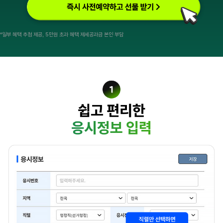
*일부 혜택 추첨 제공, 5만원 초과 혜택 제세공과금 본인 부담