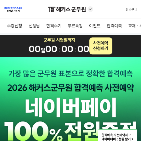
장바구니
수강신청
선생님
합격수기
무료특강
이벤트
합격예측
교재ㆍ
군무원 시험일까지
사전예약
00
00
00
00
:
:
신청하기
일