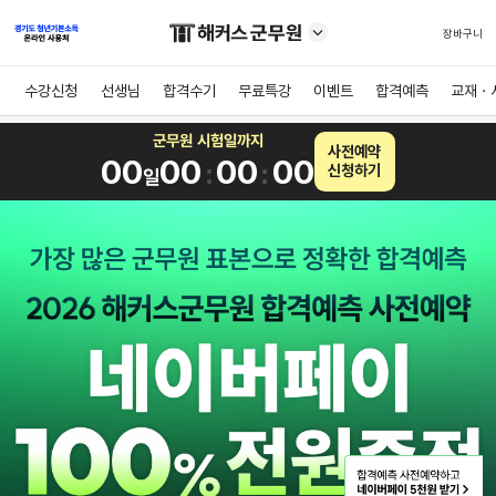
장바구니
수강신청
선생님
합격수기
무료특강
이벤트
합격예측
교재ㆍ
군무원 시험일까지
사전예약
00
00
00
00
:
:
신청하기
일