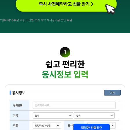
*일부 혜택 추첨 제공, 5만원 초과 혜택 제세공과금 본인 부담