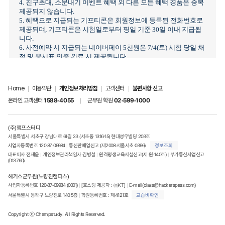
4. 친구초대, 소문내기 이벤트 혜택 외 다른 모든 혜택 경품은 중복
제공되지 않습니다.
5. 혜택으로 지급되는 기프티콘은 회원정보에 등록된 전화번호로
제공되며, 기프티콘은 시험일로부터 평일 기준 30일 이내 지급됩
니다.
6. 사전예약 시 지급되는 네이버페이 5천원은 7/4(토) 시험 당일 채
점 및 응시표 인증 완료 시 제공됩니다.
7. 원서접수 사전 등록시 유효하지 않은 응시번호를 기입한 경우
혜택 대상에서 제외됩니다.
Home
|
이용약관
|
개인정보처리방침
|
고객센터
|
불편사항 신고
[소문내기 이벤트 유의사항]
- 해당 이벤트는 로그인 후, 참여 가능합니다.
온라인 고객센터
1588-4055
|
군무원 학원
02-599-1000
- 모든 글은 [전체공개] 글로 작성해야 하며, 이미지+페이지
URL+글 모두 포함되지 않은 게시글은 인정되지 않습니다.
- 동일한 URL은 한 번 참여한 것으로 인정됩니다.
(주)챔프스터디
- 동일 게시판에 1일 1개글 이상 작성 시 1회 참여만 인정됩니다.
서울특별시 서초구 강남대로 61길 23 (서초동 1316-15) 현대성우빌딩 203호
ㄴ동일한 날에 다른 커뮤니티 및 다른 게시판에 참여해야 여러 번
사업자등록번호 120-87-09984 
|
 통신판매업신고 (제2008-서울서초-0396)
정보조회
참여한 것으로 인정됩니다.
대표이사 전재윤 
|
 개인정보관리책임자 김병철 
|
 원격평생교육시설신고(제 원-140호)
|
 부가통신사업신고
(013760)
EX) 6/4에 [독공사]에 1회 [쭉빵]에 1회 참여할 경우, 2회 참여로
인정
해커스군무원(노량진캠퍼스)
6/4에 [독공사] 동일한 게시판에 10번 참여할 경우, 1회 참여로
사업자등록번호 120-87-09984 (0001) 
|
 [호스팅 제공자 : ㈜KT] 
|
E-mail(class@hackerspass.com)
인정
서울특별시 동작구 노량진로 140 5층 
|
 학원등록번호 : 제4121호
교습비확인
- 혜택은 한 ID 당 1회만 지급합니다.
Copyright ⓒ Champstudy. All Rights Reserved.
- 지정된 커뮤니티가 아닌 곳에서 작성한 게시글은 인정되지 않습