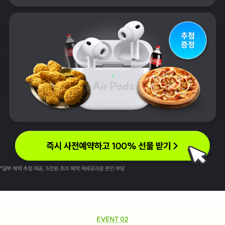
*일부 혜택 추첨 제공, 5만원 초과 혜택 제세공과금 본인 부담