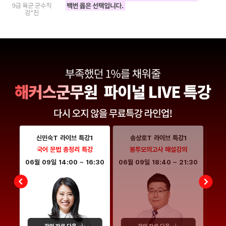
신민숙T 라이브 특강1
송상호T 라이브 특강1
특강
국어 문법 총정리 특강
봉투모의고사 해설강의
:00
06월 09일
14:00
~
16:30
06월 09일
18:40
~
21:30
06월