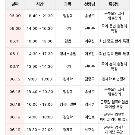
날짜
시간
과목
선생님
특강명
봉투모의고사
06.09
18:40
~
21:30
행정학
송상호
해설강의
국어 문법 총정리
06.09
14:00
~
16:30
국어
신민숙
특강
06.11
10:00
~
13:00
형법
이우진
최신 중요 판례 특강
06.11
14:30
~
17:30
형사소송법
이우진
최신 중요 판례 특강
국어 논리 총정리
06.11
13:00
~
14:30
국어
신민숙
특강
06.15
9:00
~
13:00
경제학
김종국
경제학 비법정리
봉투모의고사
06.16
18:40
~
20:30
행정학
송상호
해설강의
군무원 컴퓨터일반
06.18
16:00
~
18:00
컴퓨터일반
임재선
파이널 특강
군무원 경영학
06.19
14:00
~
18:00
경영학
이인호
파이널 라이브 특강
군무원 경제학
06.19
18:30
~
22:00
경제학
서호성
라이브 특강