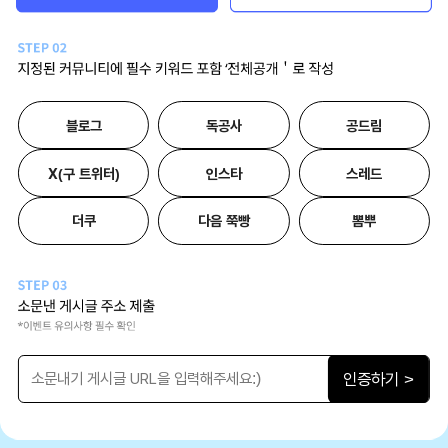
블로그
독공사
공드림
X(구 트위터)
인스타
스레드
더쿠
다음 쭉빵
뽐뿌
인증하기 >