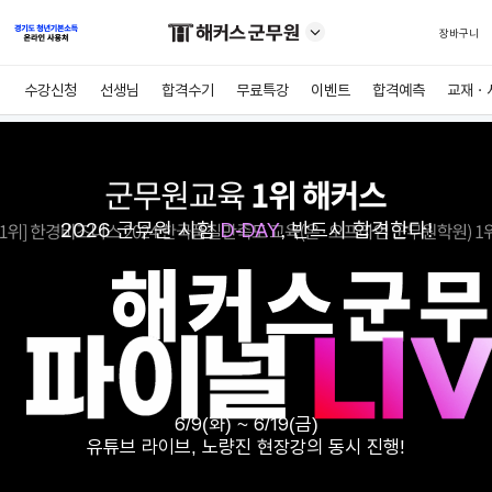
장바구니
수강신청
선생님
합격수기
무료특강
이벤트
합격예측
교재ㆍ
2026 군무원 시험
D-
DAY
, 반드시 합격한다!
6/9(화) ~ 6/19(금)
유튜브 라이브, 노량진 현장강의 동시 진행!