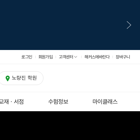
로그인
회원가입
고객센터
해커스에바란다
장바구니
노량진 학원
교재ㆍ서점
수험정보
마이클래스