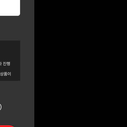
차 진행
신상품이
역 관리
 개인정보
에 거부하
)
이 제한됩