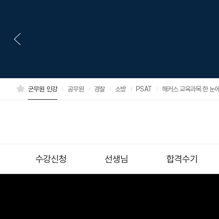
군무원 인강
공무원
경찰
소방
PSAT
해커스 교육과목 한 눈에
수강신청
선생님
합격수기