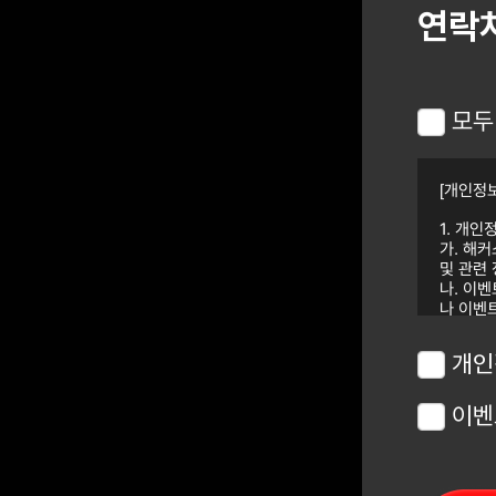
연락
모두
[개인정보
1. 개인
가. 해커
및 관련
나. 이
나 이벤
2. 개인
3. 개인
개인
를 위해 
이용 동
4. 신
이벤
실 경우 
니다.