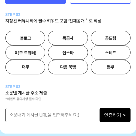
블로그
독공사
공드림
X(구 트위터)
인스타
스레드
더쿠
다음 쭉빵
뽐뿌
인증하기 >