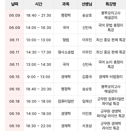
날짜
시간
과목
선생님
특강명
봉투모의고사
06.09
18:40
~
21:30
행정학
송상호
해설강의
국어 문법 총정리
06.09
14:00
~
16:30
국어
신민숙
특강
06.11
10:00
~
13:00
형법
이우진
최신 중요 판례 특강
06.11
14:30
~
17:30
형사소송법
이우진
최신 중요 판례 특강
국어 논리 총정리
06.11
13:00
~
14:30
국어
신민숙
특강
06.15
9:00
~
13:00
경제학
김종국
경제학 비법정리
봉투모의고사
06.16
18:40
~
20:30
행정학
송상호
해설강의
군무원 컴퓨터일반
06.18
16:00
~
18:00
컴퓨터일반
임재선
파이널 특강
군무원 경영학
06.19
14:00
~
18:00
경영학
이인호
파이널 라이브 특강
군무원 경제학
06.19
18:30
~
22:00
경제학
서호성
라이브 특강