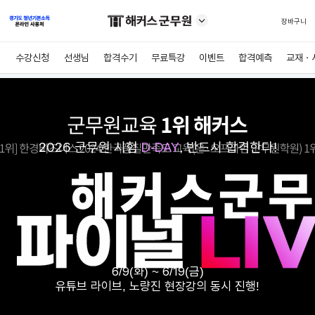
장바구니
수강신청
선생님
합격수기
무료특강
이벤트
합격예측
교재ㆍ
2026 군무원 시험
D-
DAY
, 반드시 합격한다!
6/9(화) ~ 6/19(금)
유튜브 라이브, 노량진 현장강의 동시 진행!