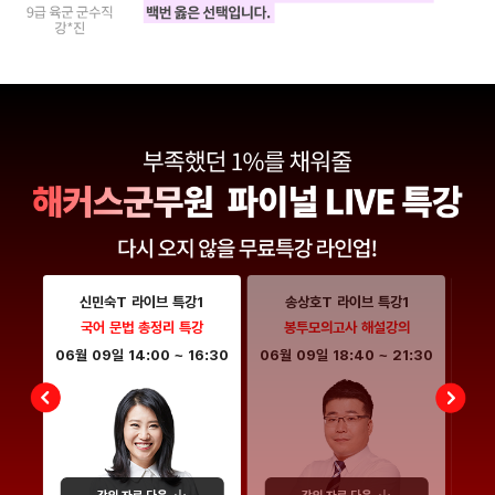
신민숙T 라이브 특강1
송상호T 라이브 특강1
특강
국어 문법 총정리 특강
봉투모의고사 해설강의
:00
06월 09일
14:00
~
16:30
06월 09일
18:40
~
21:30
06월