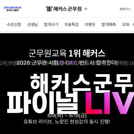
장바구니
수강신청
선생님
합격수기
무료특강
이벤트
합격예측
교재ㆍ
2026 군무원 시험
D-
DAY
, 반드시 합격한다!
6/9(화) ~ 6/19(금)
유튜브 라이브, 노량진 현장강의 동시 진행!