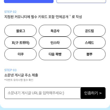
블로그
독공사
공드림
X(구 트위터)
인스타
스레드
더쿠
다음 쭉빵
뽐뿌
인증하기 >