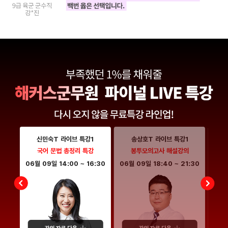
신민숙T 라이브 특강1
송상호T 라이브 특강1
특강
국어 문법 총정리 특강
봉투모의고사 해설강의
:00
06월 09일
14:00
~
16:30
06월 09일
18:40
~
21:30
06월