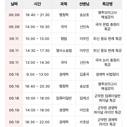
날짜
시간
과목
선생님
특강명
봉투모의고사
06.09
18:40
~
21:30
행정학
송상호
해설강의
국어 문법 총정리
06.09
14:00
~
16:30
국어
신민숙
특강
06.11
10:00
~
13:00
형법
이우진
최신 중요 판례 특강
06.11
14:30
~
17:30
형사소송법
이우진
최신 중요 판례 특강
국어 논리 총정리
06.11
13:00
~
14:30
국어
신민숙
특강
06.15
9:00
~
13:00
경제학
김종국
경제학 비법정리
봉투모의고사
06.16
18:40
~
20:30
행정학
송상호
해설강의
군무원 컴퓨터일반
06.18
16:00
~
18:00
컴퓨터일반
임재선
파이널 특강
군무원 경영학
06.19
14:00
~
18:00
경영학
이인호
파이널 라이브 특강
군무원 경제학
06.19
18:30
~
22:00
경제학
서호성
라이브 특강