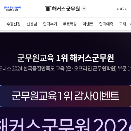
장바구니
수강신청
선생님
합격수기
무료특강
이벤트
합격예측
교재ㆍ