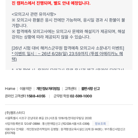
진 캠퍼스에서 진행되며, 별도 안내 예정입니다.
<모의고사 관련 유의사항>
※ 모의고사 환불은 응시 전에만 가능하며, 응시일 경과 시 환불이 불
가합니다.
※ 합격예측 모의고사에는 모의고사 문제와 해설지가 제공되며, 해설
강의는 상황에 따라 제공되지 않을 수 있습니다.
[26년 시험 대비 해커스군무원 합격예측 모의고사 소문내기 이벤트]
* 이벤트 일시 : ~ 26년 6/28(일) 23:59까지 (투썸 아메리카노 혜
택)
1. 1건 참여 시, 온라인 모의고사 무료 응시권 제공 (온라인 모의고사
신청은 5/23(토) 13:59까지 가능)
2. 이벤트 참여는 여러 번 가능하나, 동일한 게시글로 인증할 경우 최
초 등록한 작성자 ID 기준으로 인정됩니다.
Home
|
이용약관
|
개인정보처리방침
|
고객센터
|
불편사항 신고
3. 지정 커뮤니티 이외에 작성한 게시글은 인정되지 않습니다.
온라인 고객센터
1588-4055
|
군무원 학원
02-599-1000
4. 게시글의 경우 반드시 전체보기가 가능하여 비로그인 시에도 확인
가능한 게시글만 인정됩니다.
추가적으로 게시글이 삭제된 경우에는 인정되지 않습니다.
(주)챔프스터디
5. 제목에 '해커스군무원'이 반드시 포함되어야 하며, 소문내기 이미
서울특별시 서초구 강남대로 61길 23 (서초동 1316-15) 현대성우빌딩 203호
지+URL+글 순으로 작성되어야 이벤트 참여로 인정됩니다.
사업자등록번호 120-87-09984 
|
 통신판매업신고 (제2008-서울서초-0396)
정보조회
인스타, 스레드 게시글의 경우에는 소문내기 이미지를 반드시 첨부
대표이사 전재윤 
|
 개인정보관리책임자 김병철 
|
 원격평생교육시설신고(제 원-140호)
|
 부가통신사업신고
해야 하며
(013760)
게시글 상단에 '해커스군무원'이 포함된 문안+URL+글 순으로 작