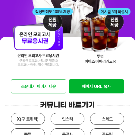
소문내기 이미지 다운
페이지 URL 복사
X(구 트위터)
인스타
스레드
뽐뿌
독공사
공드림