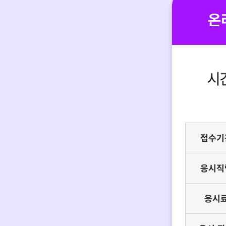
온
접수기
응시직
응시